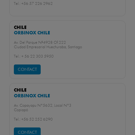
Tel.: +56 57 226 2962
CHILE
ORBINOX CHILE
Av. Del Parque Nº4928 Of.222
Ciudad Empresarial Huechuraba, Santiago
Tel.: + 56 22 303 5950
CONTACT
CHILE
ORBINOX CHILE
Av. Copayapu N°5632, Local N°3
Copiapó
Tel.: +56 52 252 6290
CONTACT