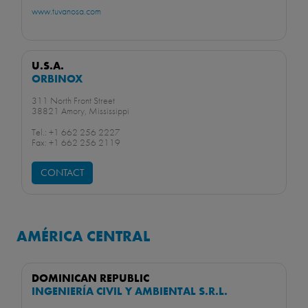
www.tuvanosa.com
U.S.A.
ORBINOX
311 North Front Street
38821 Amory, Mississippi
Tel.: +1 662 256 2227
Fax: +1 662 256 2119
CONTACT
AMÉRICA CENTRAL
DOMINICAN REPUBLIC
INGENIERÍA CIVIL Y AMBIENTAL S.R.L.