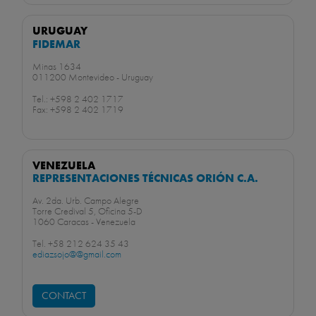
URUGUAY
FIDEMAR
Minas 1634
011200 Montevideo - Uruguay
Tel.: +598 2 402 1717
Fax: +598 2 402 1719
VENEZUELA
REPRESENTACIONES TÉCNICAS ORIÓN C.A.
Av. 2da. Urb. Campo Alegre
Torre Credival 5, Oficina 5-D
1060 Caracas - Venezuela
Tel. +58 212 624 35 43
ediazsojo@@gmail.com
CONTACT