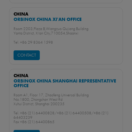
CHINA
ORBINOX CHINA XI'AN OFFICE
Room 2203,Plaza B,Wangzuo Qujiang Building
Yanta District, Xi'an City,710054,Shaanxi
Tel. +86 29 8364 1598
CONTACT
CHINA
ORBINOX CHINA SHANGHAI REPRESENTATIVE
OFFICE
Room A1, Floor 17, Zhaofeng Universal Building
No.1800, Zhongshan West Rd
Xuhui District, Shanghai 200235
Tel. +86 (21) 64400828/+86 (21) 64400508/+86 (21)
64403239
Fax +86 (21) 64400865