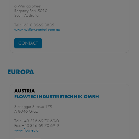
6 Wirriga Street
Regency Park 5010
South Australia
Tel.: +61 8 8262 8885
www.avkflowcontrol.com.au
CONTACT
EUROPA
AUSTRIA
FLOWTEC INDUSTRIETECHNIK GMBH
Stattegger Strasse 179
A-8046 Graz
Tel.: +43 316 69 70 69-0
Fax: +43 316 69 70 69-9
www.flowtec.at