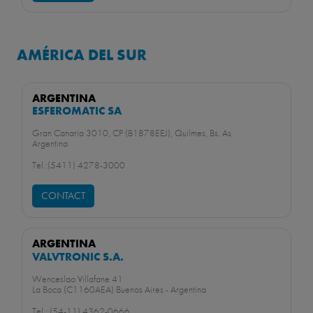
AMÉRICA DEL SUR
ARGENTINA
ESFEROMATIC SA
Gran Canaria 3010, CP (B1878EEJ), Quilmes, Bs. As.
Argentina
Tel.:(5411) 4278-3000
CONTACT
ARGENTINA
VALVTRONIC S.A.
Wenceslao Villafane 41
La Boca (C1160AEA) Buenos Aires - Argentina
Tel.: (54-11) 4362-0666