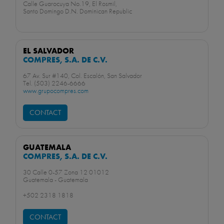
Calle Guarocuya No.19, El Rosmil,
Santo Domingo D.N. Dominican Republic
EL SALVADOR
COMPRES, S.A. DE C.V.
67 Av. Sur #140, Col. Escalón, San Salvador
Tel. (503) 2246-6666
www.grupocompres.com
CONTACT
GUATEMALA
COMPRES, S.A. DE C.V.
30 Calle 0-57 Zona 12 01012
Guatemala - Guatemala
+502 2318 1818
CONTACT