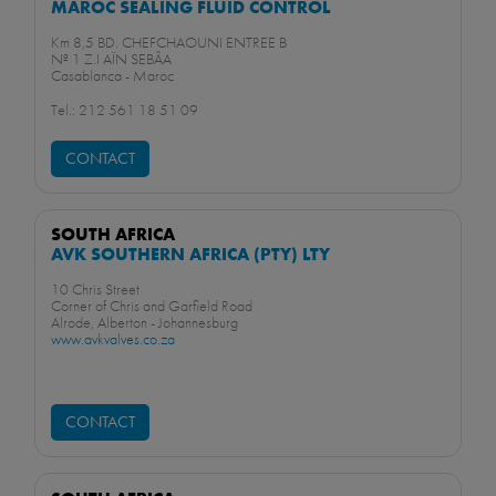
MAROC SEALING FLUID CONTROL
Km 8,5 BD. CHEFCHAOUNI ENTREE B
Nª 1 Z.I AÏN SEBÂA
Casablanca - Maroc
Tel.: 212 561 18 51 09
CONTACT
SOUTH AFRICA
AVK SOUTHERN AFRICA (PTY) LTY
10 Chris Street
Corner of Chris and Garfield Road
Alrode, Alberton - Johannesburg
www.avkvalves.co.za
CONTACT