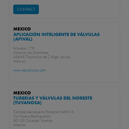
CONTACT
MEXICO
APLICACIÓN INTELIGENTE DE VÁLVULAS
(APIVAL)
Morelos 179
Colonia: Los Gavilanes
45645 Tlajomulco de Zuñiga, Jalisco
México
www.apivalvulas.com
MEXICO
TUBERÍAS Y VÁLVULAS DEL NORESTE
(TUVANOSA)
Calzada Aeropuerto Poniente No9016
Col Nuevo Bachigualato
80135 Culiacán, Sinaloa
México