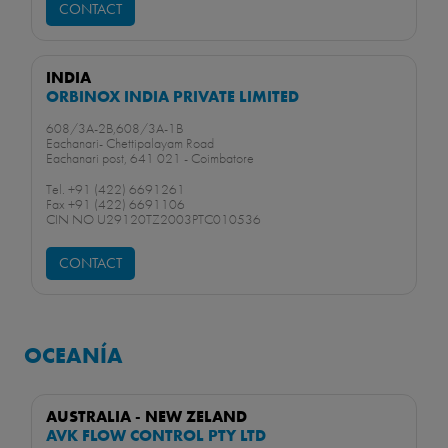
CONTACT
INDIA
ORBINOX INDIA PRIVATE LIMITED
608/3A-2B,608/3A-1B
Eachanari- Chettipalayam Road
Eachanari post, 641 021 - Coimbatore
Tel. +91 (422) 6691261
Fax +91 (422) 6691106
CIN NO U29120TZ2003PTC010536
CONTACT
OCEANÍA
AUSTRALIA - NEW ZELAND
AVK FLOW CONTROL PTY LTD