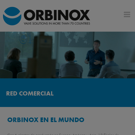
RED COMERCIAL
ORBINOX EN EL MUNDO
Con 6 plantas de producción en Europa, América y Asia, 12 filiales de