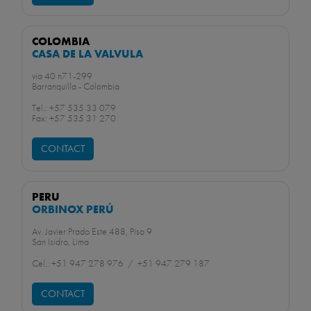
COLOMBIA
CASA DE LA VALVULA
via 40 n71-299
Barranquilla - Colombia
Tel.: +57 535 33 079
Fax: +57 535 31 270
CONTACT
PERU
ORBINOX PERÚ
Av. Javier Prado Este 488, Piso 9
San Isidro, Lima
Cel.: +51 947 278 976 / +51 947 279 187
CONTACT