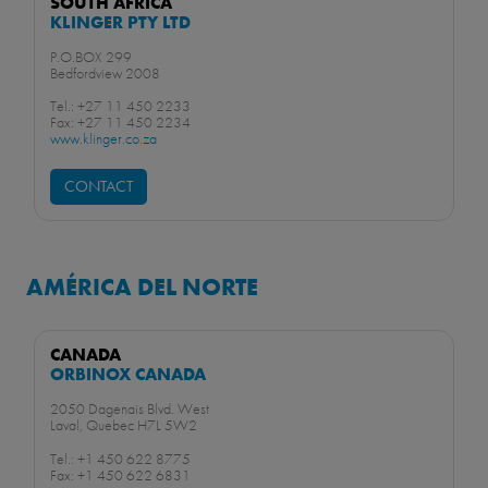
SOUTH AFRICA
KLINGER PTY LTD
P.O.BOX 299
Bedfordview 2008
Tel.: +27 11 450 2233
Fax: +27 11 450 2234
www.klinger.co.za
CONTACT
AMÉRICA DEL NORTE
CANADA
ORBINOX CANADA
2050 Dagenais Blvd. West
Laval, Quebec H7L 5W2
Tel.: +1 450 622 8775
Fax: +1 450 622 6831